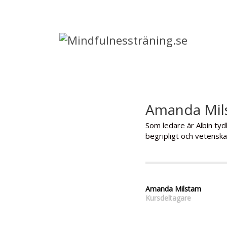
Amanda Mil
Som ledare är Albin ty
begripligt och vetens
Amanda Milstam
Kursdeltagare