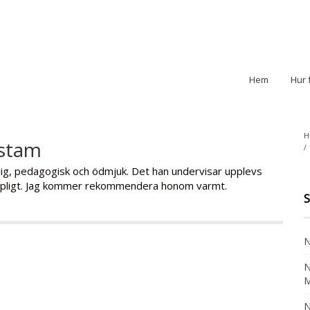
Hem
Hur 
H
stam
dlig, pedagogisk och ödmjuk. Det han undervisar upplevs
kapligt. Jag kommer rekommendera honom varmt.
S
N
N
M
N