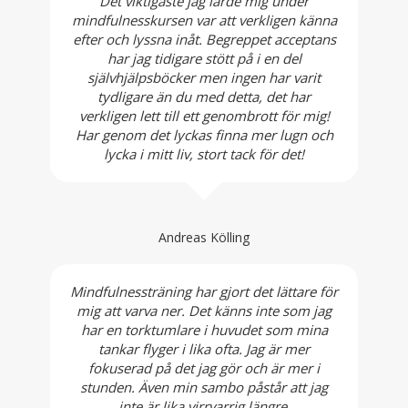
Det viktigaste jag lärde mig under
mindfulnesskursen var att verkligen känna
efter och lyssna inåt. Begreppet acceptans
har jag tidigare stött på i en del
självhjälpsböcker men ingen har varit
tydligare än du med detta, det har
verkligen lett till ett genombrott för mig!
Har genom det lyckas finna mer lugn och
lycka i mitt liv, stort tack för det!
Andreas Kölling
Mindfulnessträning har gjort det lättare för
mig att varva ner. Det känns inte som jag
har en torktumlare i huvudet som mina
tankar flyger i lika ofta. Jag är mer
fokuserad på det jag gör och är mer i
stunden. Även min sambo påstår att jag
inte är lika virrvarrig längre.